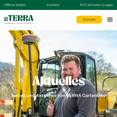
Offene Stellen
Karriere
B+G Schweiz Gruppe
Kontakt
Aktuelles
Neues und Aktuelles von TERRA Gartenbau