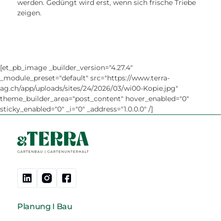
werden. Gedüngt wird erst, wenn sich frische Triebe
zeigen.
[et_pb_image _builder_version="4.27.4"
_module_preset="default" src="https://www.terra-
ag.ch/app/uploads/sites/24/2026/03/wi00-Kopie.jpg"
theme_builder_area="post_content" hover_enabled="0"
sticky_enabled="0" _i="0" _address="1.0.0.0" /]
Planung I Bau