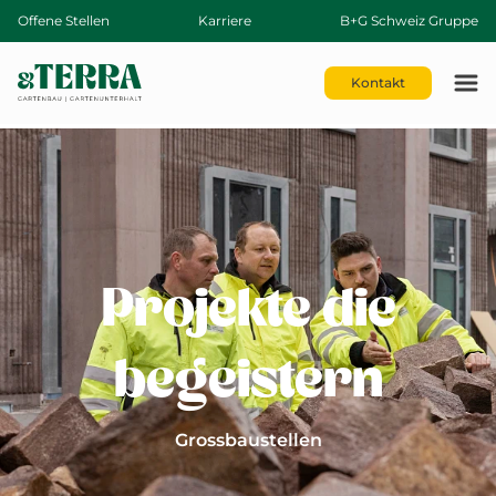
Offene Stellen
Karriere
B+G Schweiz Gruppe
Kontakt
Projekte die
begeistern
Grossbaustellen