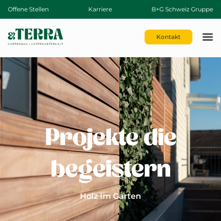
Offene Stellen
Karriere
B+G Schweiz Gruppe
Kontakt
Projekte die
begeistern
Holz im Garten