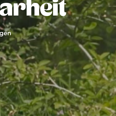
arheit
agen