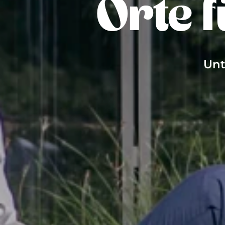
Orte 
Unt