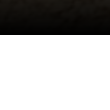
Spielplätze schaffen
Raum für Bewegung
und
Entdeckung und bieten
gleichzeitig ruhige
Aufenthaltsorte
für
Eltern.