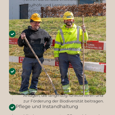
Schulhöfe und Lernlandschaften, die
Nutzung und Gestaltung verbinden.
Begrünte Bereiche schaffen Räume für
Bewegung und Aufenthalt und
unterstützen den Alltag im Freien.
Spiel- und Lernbereiche
Wir gestalten sichere und vielseitige
Bereiche für Spiel und Lernen.
Aufenthaltszonen, Lerninseln und
Aussenräume ergänzen den Schulalltag
sinnvoll.
Nachhaltigkeit und
Umweltbewusstsein
Wir setzen auf geeignete Materialien und
naturnahe Bepflanzung. So entstehen
Anlagen, die langfristig funktionieren und
zur Förderung der Biodiversität beitragen.
Pflege und Instandhaltung