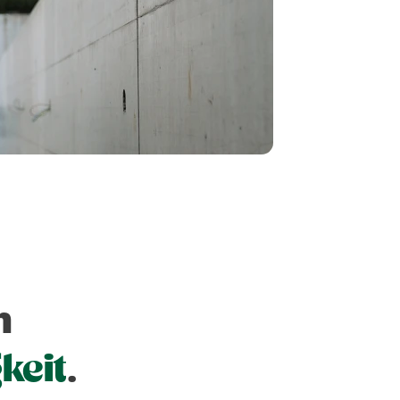
m
keit
.