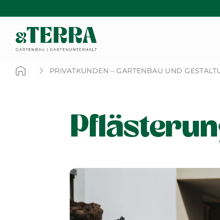
PRIVATKUNDEN – GARTENBAU UND GESTALT
Pflästeru