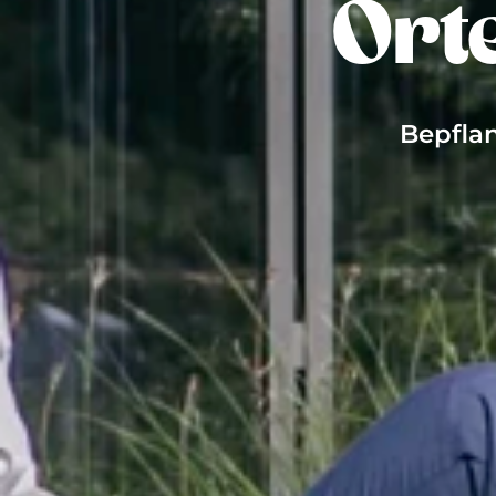
Ort
Bepfla