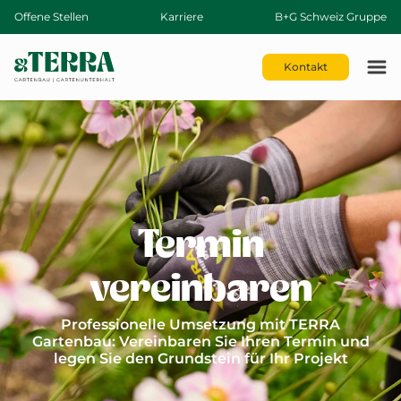
Offene Stellen
Karriere
B+G Schweiz Gruppe
Kontakt
Termin
vereinbaren
Professionelle Umsetzung mit TERRA
Gartenbau: Vereinbaren Sie Ihren Termin und
legen Sie den Grundstein für Ihr Projekt